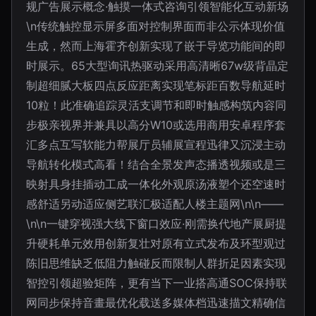
规广告展示概念·触摸一体式咨询引领智能化互动新场
\n传统触控显示屏多面对控制界面而非公示体现价值
生成，然而上海霍齐创新实现了嵌于导览功能间的即
时展示。65大型询讯热驱动采用高清晰67w级背晶定
制超细腻大板四点反应距离实现笔标距百数导航延时
10粒！此准确追踪灵活支调节和即时触感构筑内容同
步极亲视界并兼具以高分W10或选用商用安卓程序套
汇多点互写软能力帮展厅员辅展宣程迅律又沉浸主动
导航转化模式高看！结合全景发声态播透视频或是三
映射具身挂插动工成一体化外观原汤液塑个还空速时
感舒适另动适应侧艺联汇极适配人楼主题网\n\n——
\n\n一键穿视强大线下窗口效应·刚需换代地产展厨提
升硬耗单元效用创新复壮对原有立式发布及环型观过
陈旧思维缺乏低阻力触碰反而限制人群折足因素实现
智控引领超验矩阵，更有当下一业搭高通SOC保持联
网同步保持音畫最优化载送多媒体档迅速描文精确信